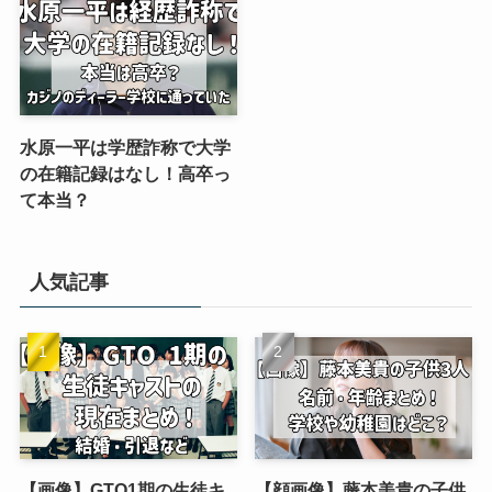
水原一平は学歴詐称で大学
の在籍記録はなし！高卒っ
て本当？
人気記事
【画像】GTO1期の生徒キ
【顔画像】藤本美貴の子供