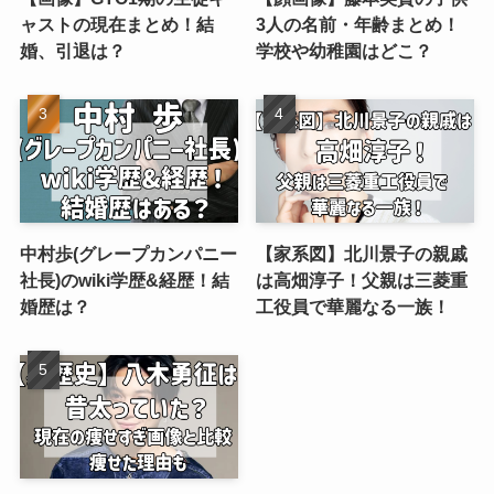
ャストの現在まとめ！結
3人の名前・年齢まとめ！
婚、引退は？
学校や幼稚園はどこ？
中村歩(グレープカンパニー
【家系図】北川景子の親戚
社長)のwiki学歴&経歴！結
は高畑淳子！父親は三菱重
婚歴は？
工役員で華麗なる一族！