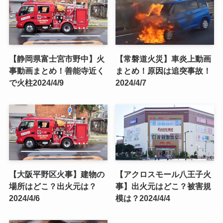
【静岡県富士宮市野中】火
【常磐道火災】車炎上動画
事動画まとめ！善能寺近く
まとめ！原因は追突事故！
で火柱2024/4/9
2024/4/7
【大阪平野区火事】建物の
【アクロスモール八王子火
場所はどこ？出火元は？
事】出火元はどこ？被害規
2024/4/6
模は？2024/4/4