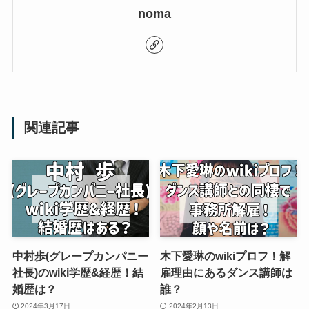
noma
関連記事
中村歩(グレープカンパニー
木下愛琳のwikiプロフ！解
社長)のwiki学歴&経歴！結
雇理由にあるダンス講師は
婚歴は？
誰？
2024年3月17日
2024年2月13日