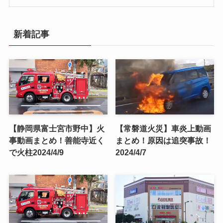
新着記事
【静岡県富士宮市野中】火
【常磐道火災】車炎上動画
事動画まとめ！善能寺近く
まとめ！原因は追突事故！
で火柱2024/4/9
2024/4/7