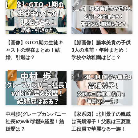
【画像】GTO1期の生徒キ
【顔画像】藤本美貴の子供
ャストの現在まとめ！結
3人の名前・年齢まとめ！
婚、引退は？
学校や幼稚園はどこ？
中村歩(グレープカンパニー
【家系図】北川景子の親戚
社長)のwiki学歴&経歴！結
は高畑淳子！父親は三菱重
婚歴は？
工役員で華麗なる一族！