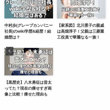
中村歩(グレープカンパニー
【家系図】北川景子の親戚
社長)のwiki学歴&経歴！結
は高畑淳子！父親は三菱重
婚歴は？
工役員で華麗なる一族！
【黒歴史】八木勇征は昔太
ってた？現在の痩せすぎ画
像と比較！痩せた理由も