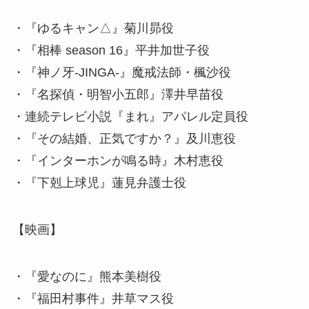
・『ゆるキャン△』菊川昴役
・『相棒 season 16』平井加世子役
・『神ノ牙-JINGA-』魔戒法師・楓沙役
・『名探偵・明智小五郎』澤井早苗役
・連続テレビ小説『まれ』アパレル定員役
・『その結婚、正気ですか？』及川恵役
・『インターホンが鳴る時』木村恵役
・『下剋上球児』蓮見弁護士役
【映画】
・『愛なのに』熊本美樹役
・『福田村事件』井草マス役