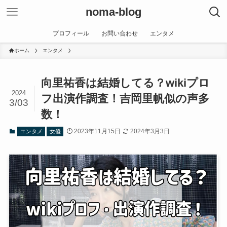
noma-blog
プロフィール
お問い合わせ
エンタメ
ホーム
エンタメ
向里祐香は結婚してる？wikiプロ
2024
フ出演作調査！吉岡里帆似の声多
3/03
数！
2023年11月15日
2024年3月3日
エンタメ
女優