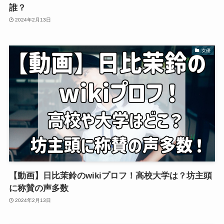
誰？
2024年2月13日
女優
【動画】日比茉鈴のwikiプロフ！高校大学は？坊主頭
に称賛の声多数
2024年2月13日