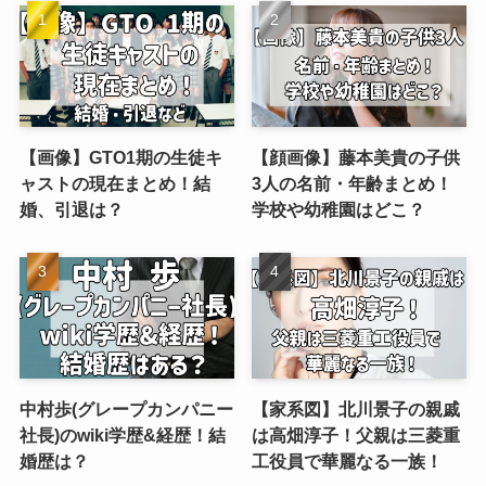
【画像】GTO1期の生徒キ
【顔画像】藤本美貴の子供
ャストの現在まとめ！結
3人の名前・年齢まとめ！
婚、引退は？
学校や幼稚園はどこ？
中村歩(グレープカンパニー
【家系図】北川景子の親戚
社長)のwiki学歴&経歴！結
は高畑淳子！父親は三菱重
婚歴は？
工役員で華麗なる一族！