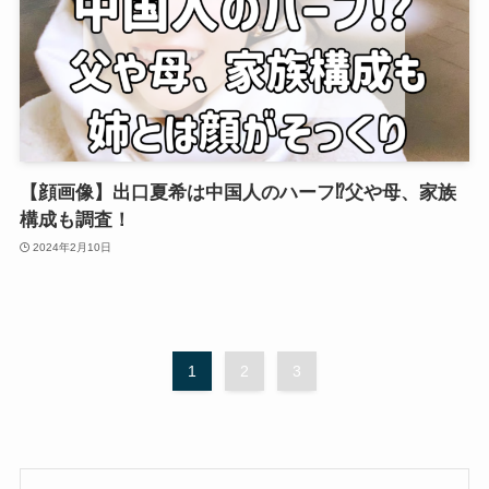
【顔画像】出口夏希は中国人のハーフ⁉父や母、家族
構成も調査！
2024年2月10日
1
2
3