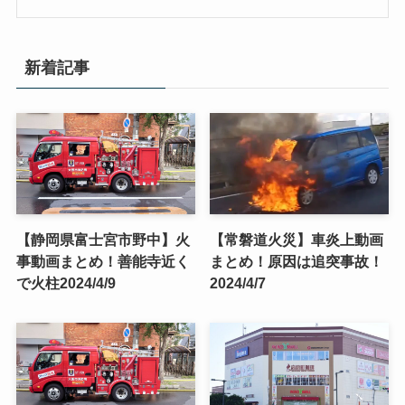
新着記事
【静岡県富士宮市野中】火
【常磐道火災】車炎上動画
事動画まとめ！善能寺近く
まとめ！原因は追突事故！
で火柱2024/4/9
2024/4/7