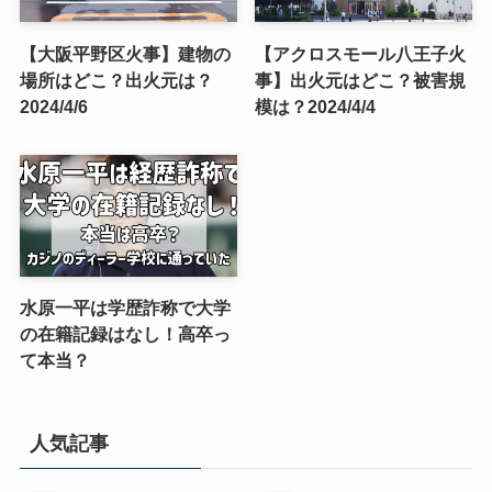
【大阪平野区火事】建物の
【アクロスモール八王子火
場所はどこ？出火元は？
事】出火元はどこ？被害規
2024/4/6
模は？2024/4/4
水原一平は学歴詐称で大学
の在籍記録はなし！高卒っ
て本当？
人気記事